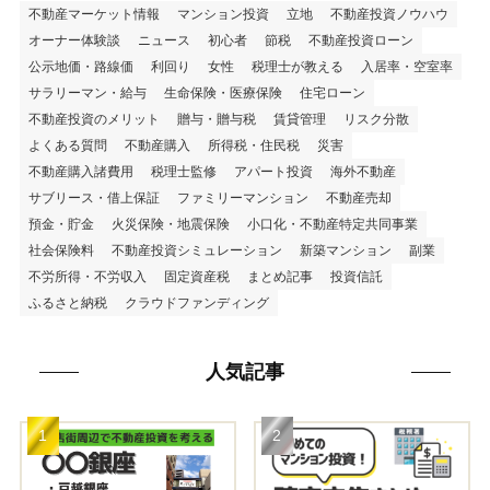
不動産マーケット情報
マンション投資
立地
不動産投資ノウハウ
オーナー体験談
ニュース
初心者
節税
不動産投資ローン
公示地価・路線価
利回り
女性
税理士が教える
入居率・空室率
サラリーマン・給与
生命保険・医療保険
住宅ローン
不動産投資のメリット
贈与・贈与税
賃貸管理
リスク分散
よくある質問
不動産購入
所得税・住民税
災害
不動産購入諸費用
税理士監修
アパート投資
海外不動産
サブリース・借上保証
ファミリーマンション
不動産売却
預金・貯金
火災保険・地震保険
小口化・不動産特定共同事業
社会保険料
不動産投資シミュレーション
新築マンション
副業
不労所得・不労収入
固定資産税
まとめ記事
投資信託
ふるさと納税
クラウドファンディング
人気記事