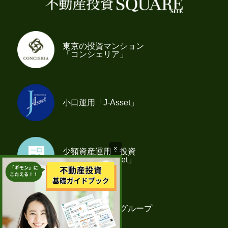
東京の投資マンション
「コンシェリア」
小口運用「J-Asset」
×
少額資産運用・投資
「一口家主 iAsset」
クレアスライフグループ