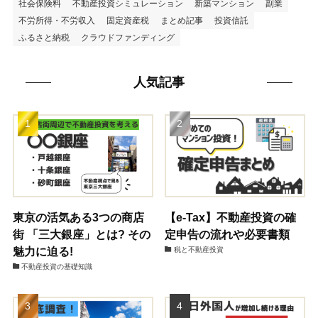
社会保険料
不動産投資シミュレーション
新築マンション
副業
不労所得・不労収入
固定資産税
まとめ記事
投資信託
ふるさと納税
クラウドファンディング
人気記事
東京の活気ある3つの商店
【e-Tax】不動産投資の確
街 「三大銀座」とは? その
定申告の流れや必要書類
魅力に迫る!
税と不動産投資
不動産投資の基礎知識