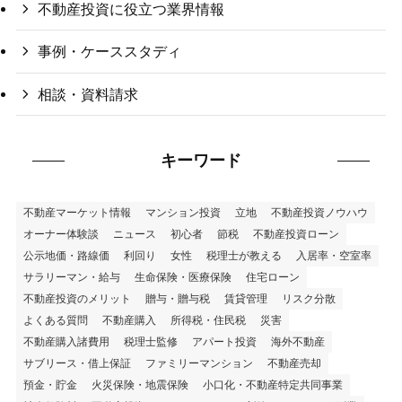
不動産投資に役立つ業界情報
事例・ケーススタディ
相談・資料請求
キーワード
不動産マーケット情報
マンション投資
立地
不動産投資ノウハウ
オーナー体験談
ニュース
初心者
節税
不動産投資ローン
公示地価・路線価
利回り
女性
税理士が教える
入居率・空室率
サラリーマン・給与
生命保険・医療保険
住宅ローン
不動産投資のメリット
贈与・贈与税
賃貸管理
リスク分散
よくある質問
不動産購入
所得税・住民税
災害
不動産購入諸費用
税理士監修
アパート投資
海外不動産
サブリース・借上保証
ファミリーマンション
不動産売却
預金・貯金
火災保険・地震保険
小口化・不動産特定共同事業