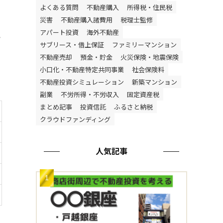
よくある質問
不動産購入
所得税・住民税
災害
不動産購入諸費用
税理士監修
アパート投資
海外不動産
い
サブリース・借上保証
ファミリーマンション
不動産売却
預金・貯金
火災保険・地震保険
動
小口化・不動産特定共同事業
社会保険料
不動産投資シミュレーション
新築マンション
副業
不労所得・不労収入
固定資産税
まとめ記事
投資信託
ふるさと納税
クラウドファンディング
人気記事