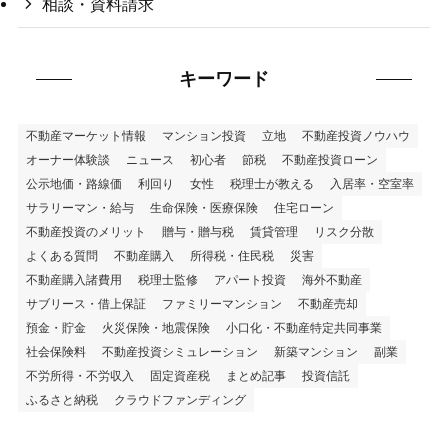
相談・資料請求
キーワード
不動産マーケット情報
マンション投資
立地
不動産投資ノウハウ
オーナー体験談
ニュース
初心者
節税
不動産投資ローン
公示地価・路線価
利回り
女性
税理士が教える
入居率・空室率
サラリーマン・給与
生命保険・医療保険
住宅ローン
不動産投資のメリット
贈与・贈与税
賃貸管理
リスク分散
よくある質問
不動産購入
所得税・住民税
災害
不動産購入諸費用
税理士監修
アパート投資
海外不動産
サブリース・借上保証
ファミリーマンション
不動産売却
預金・貯金
火災保険・地震保険
小口化・不動産特定共同事業
社会保険料
不動産投資シミュレーション
新築マンション
副業
不労所得・不労収入
固定資産税
まとめ記事
投資信託
ふるさと納税
クラウドファンディング