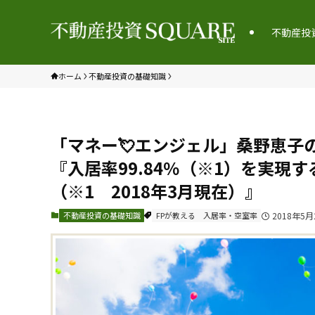
不動産投
ホーム
不動産投資の基礎知識
「マネー💘エンジェル」桑野恵子
『入居率99.84％（※1）を実現
（※1 2018年3月現在）』
不動産投資の基礎知識
FPが教える
入居率・空室率
2018年5月