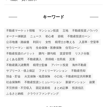
キーワード
不動産マーケット情報
マンション投資
立地
不動産投資ノウハウ
オーナー体験談
ニュース
初心者
節税
不動産投資ローン
公示地価・路線価
利回り
女性
税理士が教える
入居率・空室率
サラリーマン・給与
生命保険・医療保険
住宅ローン
不動産投資のメリット
贈与・贈与税
賃貸管理
リスク分散
よくある質問
不動産購入
所得税・住民税
災害
不動産購入諸費用
税理士監修
アパート投資
海外不動産
サブリース・借上保証
ファミリーマンション
不動産売却
預金・貯金
火災保険・地震保険
小口化・不動産特定共同事業
社会保険料
不動産投資シミュレーション
新築マンション
副業
不労所得・不労収入
固定資産税
まとめ記事
投資信託
ふるさと納税
クラウドファンディング