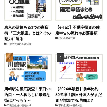
東京の活気ある3つの商店
【e-Tax】不動産投資の確
街 「三大銀座」とは? その
定申告の流れや必要書類
魅力に迫る!
税と不動産投資
不動産投資の基礎知識
川崎駅を徹底調査！東口vs
【2024年最新】前年比約
西口～一人暮らしに最適な
80％増！訪日外国人がまだ
街はどっち？～
まだ増加する理由は？
不動産投資の基礎知識
不動産投資の基礎知識