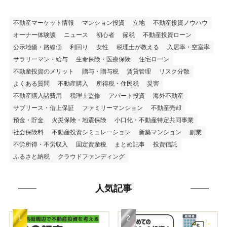
不動産マーケット情報
マンション投資
立地
不動産投資ノウハウ
オーナー体験談
ニュース
初心者
節税
不動産投資ローン
公示地価・路線価
利回り
女性
税理士が教える
入居率・空室率
サラリーマン・給与
生命保険・医療保険
住宅ローン
不動産投資のメリット
贈与・贈与税
賃貸管理
リスク分散
よくある質問
不動産購入
所得税・住民税
災害
不動産購入諸費用
税理士監修
アパート投資
海外不動産
サブリース・借上保証
ファミリーマンション
不動産売却
預金・貯金
火災保険・地震保険
小口化・不動産特定共同事業
社会保険料
不動産投資シミュレーション
新築マンション
副業
不労所得・不労収入
固定資産税
まとめ記事
投資信託
ふるさと納税
クラウドファンディング
人気記事