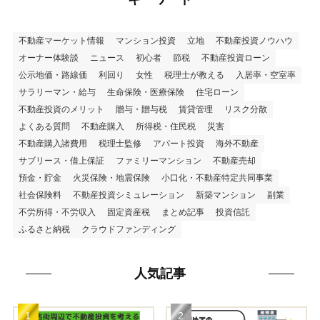
不動産マーケット情報
マンション投資
立地
不動産投資ノウハウ
オーナー体験談
ニュース
初心者
節税
不動産投資ローン
公示地価・路線価
利回り
女性
税理士が教える
入居率・空室率
サラリーマン・給与
生命保険・医療保険
住宅ローン
不動産投資のメリット
贈与・贈与税
賃貸管理
リスク分散
よくある質問
不動産購入
所得税・住民税
災害
不動産購入諸費用
税理士監修
アパート投資
海外不動産
サブリース・借上保証
ファミリーマンション
不動産売却
預金・貯金
火災保険・地震保険
小口化・不動産特定共同事業
社会保険料
不動産投資シミュレーション
新築マンション
副業
不労所得・不労収入
固定資産税
まとめ記事
投資信託
ふるさと納税
クラウドファンディング
人気記事