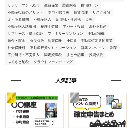
サラリーマン・給与
生命保険・医療保険
住宅ローン
不動産投資のメリット
贈与・贈与税
賃貸管理
リスク分散
よくある質問
不動産購入
所得税・住民税
災害
不動産購入諸費用
税理士監修
アパート投資
海外不動産
サブリース・借上保証
ファミリーマンション
不動産売却
預金・貯金
火災保険・地震保険
小口化・不動産特定共同事業
社会保険料
不動産投資シミュレーション
新築マンション
副業
不労所得・不労収入
固定資産税
まとめ記事
投資信託
ふるさと納税
クラウドファンディング
人気記事