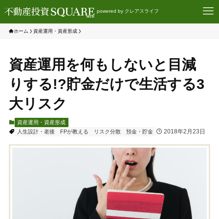
powered by クレアスライフ
ホーム
資産運用・資産形成
資産運用を何もしないと目減
りする!?貯金だけで生活する3
大リスク
資産運用・資産形成
2018年2月23日
人生設計・老後
FPが教える
リスク分散
預金・貯金