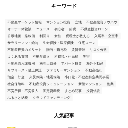
キーワード
不動産マーケット情報
マンション投資
立地
不動産投資ノウハウ
オーナー体験談
ニュース
初心者
節税
不動産投資ローン
公示地価・路線価
利回り
女性
税理士が教える
入居率・空室率
サラリーマン・給与
生命保険・医療保険
住宅ローン
不動産投資のメリット
贈与・贈与税
賃貸管理
リスク分散
よくある質問
不動産購入
所得税・住民税
災害
不動産購入諸費用
税理士監修
アパート投資
海外不動産
サブリース・借上保証
ファミリーマンション
不動産売却
預金・貯金
火災保険・地震保険
小口化・不動産特定共同事業
社会保険料
不動産投資シミュレーション
新築マンション
副業
不労所得・不労収入
固定資産税
まとめ記事
投資信託
ふるさと納税
クラウドファンディング
人気記事