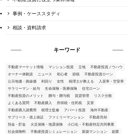
事例・ケーススタディ
相談・資料請求
キーワード
不動産マーケット情報
マンション投資
立地
不動産投資ノウハウ
オーナー体験談
ニュース
初心者
節税
不動産投資ローン
公示地価・路線価
利回り
女性
税理士が教える
入居率・空室率
サラリーマン・給与
生命保険・医療保険
住宅ローン
不動産投資のメリット
贈与・贈与税
賃貸管理
リスク分散
よくある質問
不動産購入
所得税・住民税
災害
不動産購入諸費用
税理士監修
アパート投資
海外不動産
サブリース・借上保証
ファミリーマンション
不動産売却
預金・貯金
火災保険・地震保険
小口化・不動産特定共同事業
社会保険料
不動産投資シミュレーション
新築マンション
副業