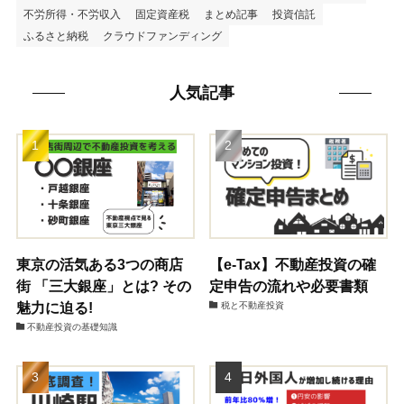
不労所得・不労収入
固定資産税
まとめ記事
投資信託
ふるさと納税
クラウドファンディング
人気記事
東京の活気ある3つの商店
【e-Tax】不動産投資の確
街 「三大銀座」とは? その
定申告の流れや必要書類
魅力に迫る!
税と不動産投資
不動産投資の基礎知識