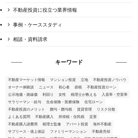
不動産投資に役立つ業界情報
事例・ケーススタディ
相談・資料請求
キーワード
不動産マーケット情報
マンション投資
立地
不動産投資ノウハウ
オーナー体験談
ニュース
初心者
節税
不動産投資ローン
公示地価・路線価
利回り
女性
税理士が教える
入居率・空室率
サラリーマン・給与
生命保険・医療保険
住宅ローン
不動産投資のメリット
贈与・贈与税
賃貸管理
リスク分散
よくある質問
不動産購入
所得税・住民税
災害
不動産購入諸費用
税理士監修
アパート投資
海外不動産
サブリース・借上保証
ファミリーマンション
不動産売却