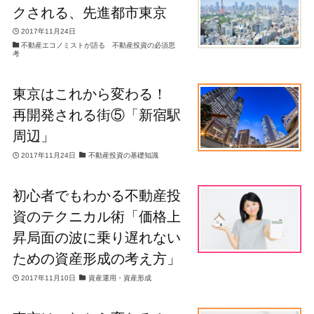
クされる、先進都市東京
2017年11月24日
不動産エコノミストが語る 不動産投資の必須思
考
東京はこれから変わる！
再開発される街⑤「新宿駅
周辺」
2017年11月24日
不動産投資の基礎知識
初心者でもわかる不動産投
資のテクニカル術「価格上
昇局面の波に乗り遅れない
ための資産形成の考え方」
2017年11月10日
資産運用・資産形成