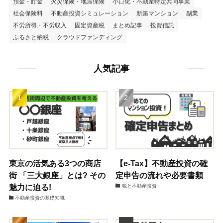
預金・貯金
火災保険・地震保険
小口化・不動産特定共同事業
社会保険料
不動産投資シミュレーション
新築マンション
副業
不労所得・不労収入
固定資産税
まとめ記事
投資信託
ふるさと納税
クラウドファンディング
人気記事
東京の活気ある3つの商店
【e-Tax】不動産投資の確
街 「三大銀座」とは? その
定申告の流れや必要書類
魅力に迫る!
税と不動産投資
不動産投資の基礎知識